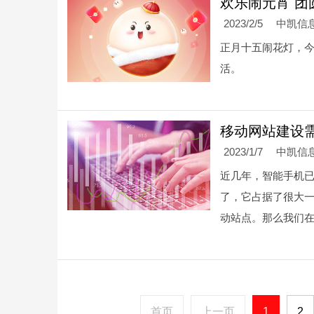
欢乐闹元宵 
2023/2/5
中凯信
正月十五闹花灯，今
活。
移动网站建设
2023/1/7
中凯信
近几年，智能手机
了，它占据了很大
动站点。那么我们
首页
上一页
1
2