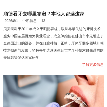
顺德看牙去哪里靠谱？本地人都选这家
2026/8/1
中凯信息
13
贝美齿科于2011年成立于顺德容桂，以世界最先进的牙科技术
服务中国基层百姓为执业理念，成立伊始便在佛山市率先引进了
全德国进口的设备，并在口腔种植，正畸，牙体牙髓多领域引领
技术创新与发展，坚持每年选派医生到世界牙科技术最先进的欧
美日韩等发达国家研学
了解更多信息