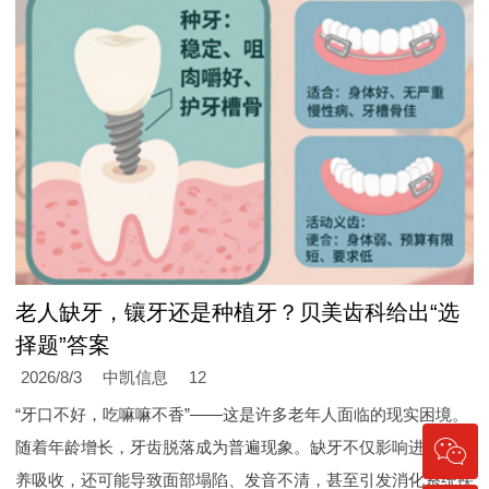
老人缺牙，镶牙还是种植牙？贝美齿科给出“选
择题”答案
2026/8/3
中凯信息
12
“牙口不好，吃嘛嘛不香”——这是许多老年人面临的现实困境。
随着年龄增长，牙齿脱落成为普遍现象。缺牙不仅影响进食和营
养吸收，还可能导致面部塌陷、发音不清，甚至引发消化系统疾