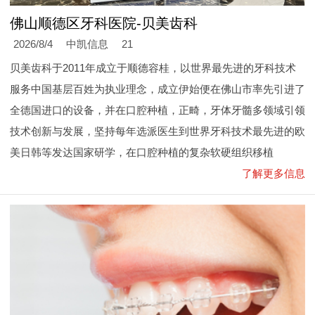
佛山顺德区牙科医院-贝美齿科
2026/8/4
中凯信息
21
贝美齿科于2011年成立于顺德容桂，以世界最先进的牙科技术
服务中国基层百姓为执业理念，成立伊始便在佛山市率先引进了
全德国进口的设备，并在口腔种植，正畸，牙体牙髓多领域引领
技术创新与发展，坚持每年选派医生到世界牙科技术最先进的欧
美日韩等发达国家研学，在口腔种植的复杂软硬组织移植
了解更多信息