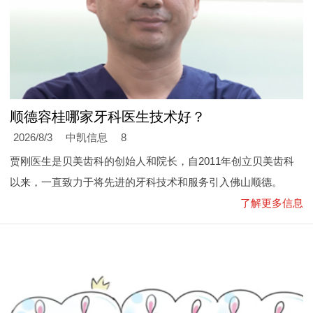
顺德容桂哪家牙科医生技术好？
2026/8/3
中凯信息
8
贾刚医生是贝美齿科的创始人和院长，自2011年创立贝美齿科
以来，一直致力于将先进的牙科技术和服务引入佛山顺德。
了解更多信息