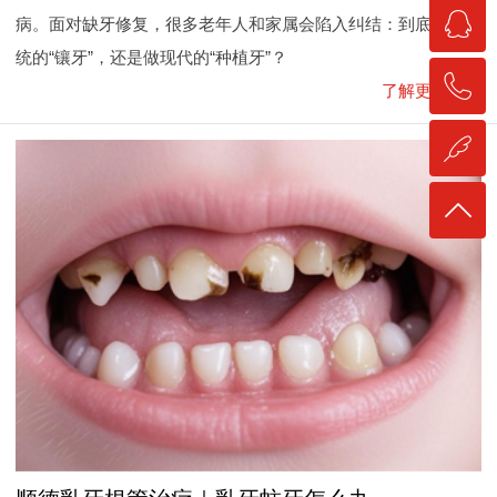
病。面对缺牙修复，很多老年人和家属会陷入纠结：到底是选传
统的“镶牙”，还是做现代的“种植牙”？
了解更多信息