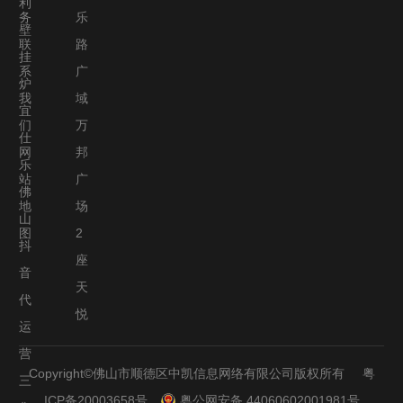
利
务
乐
壁
联
路
挂
系
广
炉
我
域
宜
们
万
仕
网
邦
乐
站
广
佛
地
场
山
图
2
抖
座
音
天
代
悦
运
营
Copyright©
佛山市顺德区中凯信息网络有限公司
版权所有
粤
三
ICP备20003658号
粤公网安备 44060602001981号