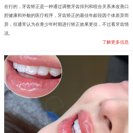
在行的，牙齿矫正是一种通过调整牙齿排列和咬合关系来改善口
腔健康和外貌的医疗程序，牙齿矫正的最佳年龄段因个体差异而
异，但通常认为在青少年时期进行矫正效果更佳，不过看牙齿情
况。
了解更多信息