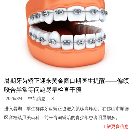
暑期牙齿矫正迎来黄金窗口期医生提醒——偏颌
咬合异常等问题尽早检查干预
2026/8/4
中凯信息
8
进入暑期，学生群体牙齿矫正也进入就诊高峰期。在佛山市顺德
区容桂镇贝美齿科，前来咨询矫治的青少年患者明显增多。
了解更多信息