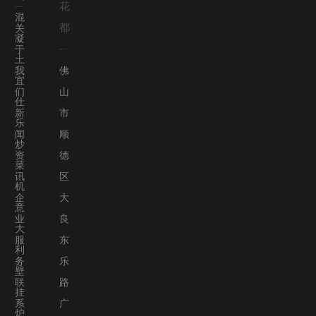
花
混
都
关
凝
于
土
我
佛
宜
们
山
仕
新
市
乐
闻
顺
炒
资
德
菜
讯
区
机
企
大
意
业
良
大
服
东
利
务
乐
壁
联
路
挂
系
广
炉