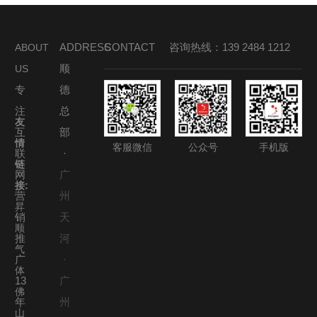
ADDRESS
CONTACT
咨询热线：139 2484 1212
ABOUT
顺
US
专
德
注
总
友
互
部
情
客服微信
公众号
手机版
联
·
链
网
广
接:
营
州
昇
销
天
顺
推
河
气
广
·
体
13
广
佛
年
州
山