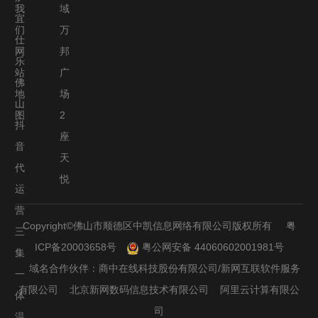
我
域
宜
们
万
仕
网
邦
乐
站
广
佛
地
场
山
图
2
抖
座
音
天
代
悦
运
营
Copyright©
佛山市顺德区中凯信息网络有限公司
版权所有
粤
三
ICP备20003658号
粤公网安备 44060602001981号
集
域名合作伙伴：商中在线科技股份有限公司/新网互联软件服务
一
有限公司 北京新网数码信息技术有限公司 阿里云计算有限公
体
司
温